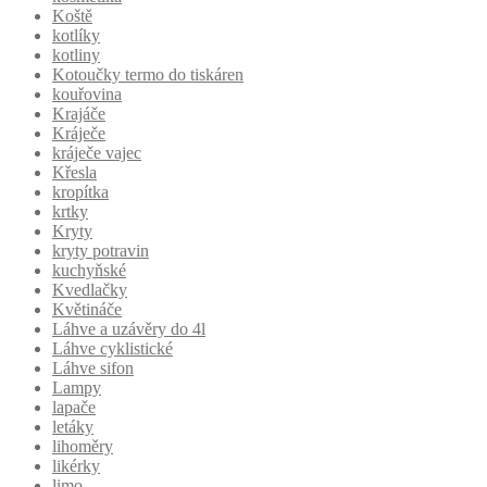
Koště
kotlíky
kotliny
Kotoučky termo do tiskáren
kouřovina
Krajáče
Kráječe
kráječe vajec
Křesla
kropítka
krtky
Kryty
kryty potravin
kuchyňské
Kvedlačky
Květináče
Láhve a uzávěry do 4l
Láhve cyklistické
Láhve sifon
Lampy
lapače
letáky
lihoměry
likérky
limo