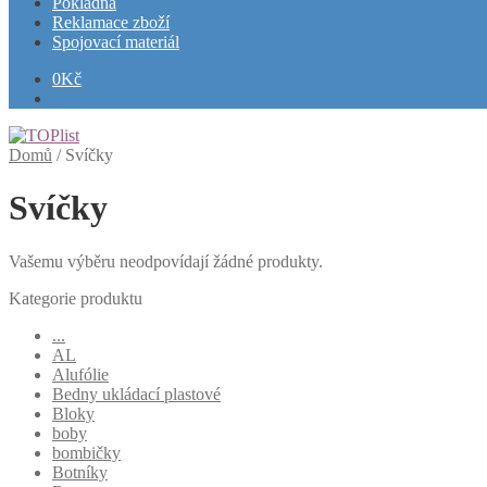
Pokladna
Reklamace zboží
Spojovací materiál
0
Kč
Domů
/
Svíčky
Svíčky
Vašemu výběru neodpovídají žádné produkty.
Kategorie produktu
...
AL
Alufólie
Bedny ukládací plastové
Bloky
boby
bombičky
Botníky