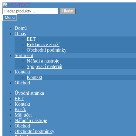
Přeskočit
Přejít
na
k
Hledat:
Hledat
navigaci
obsahu
Menu
webu
Domů
O nás
EET
Reklamace zboží
Obchodní podmínky
Sortiment
Nářadí a nástroje
Spojovací materiál
Kontakt
Kontakt
Obchod
Úvodní stránka
EET
Kontakt
Košík
Můj účet
Nářadí a nástroje
Obchod
Obchodní podmínky