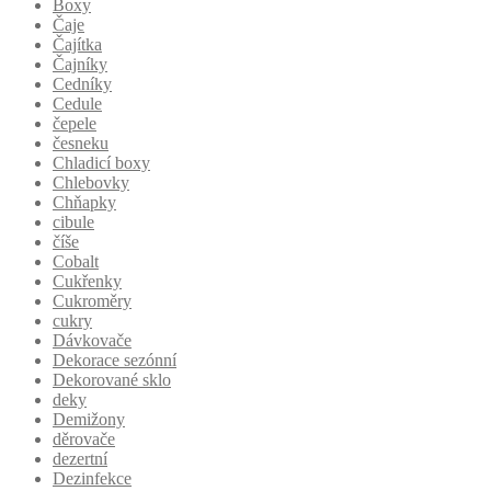
Boxy
Čaje
Čajítka
Čajníky
Cedníky
Cedule
čepele
česneku
Chladicí boxy
Chlebovky
Chňapky
cibule
číše
Cobalt
Cukřenky
Cukroměry
cukry
Dávkovače
Dekorace sezónní
Dekorované sklo
deky
Demižony
děrovače
dezertní
Dezinfekce