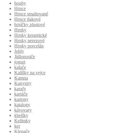
houby
Hrnce
Hrnce smaltované
Hrnce tlakové
hrníčky plastové
Hrnky
Hrnky keramické
Hrnky nerezové
Hrnky porcelán
Jehly
Jídlonosiče
jogurt
kalače
Kalíšky na vejce
Kamna
Kanystry
karafy
kartáče
kartony
katalogy
kávovary
kbelíky
Kelímky
ker
Klepače