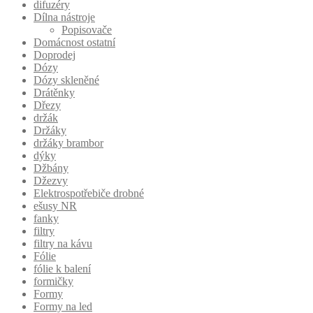
difuzéry
Dílna nástroje
Popisovače
Domácnost ostatní
Doprodej
Dózy
Dózy skleněné
Drátěnky
Dřezy
držák
Držáky
držáky brambor
dýky
Džbány
Džezvy
Elektrospotřebiče drobné
ešusy NR
fanky
filtry
filtry na kávu
Fólie
fólie k balení
formičky
Formy
Formy na led