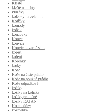
Kleště
kleště na nehty
kluzáky
kolébky na zeleninu
Kolíčky
komody
koňak
koncovky
Konve
konvice
Konvice - varné sklo
kopist
koření
Kořenky
korky
Koše
Koše na čisté prádlo
Koše na použité prádlo
Koše odpadkové
košíky
košíky na kolíčky
košíky proutěné
košíky RATAN
Kosm. dózy
kosmetika